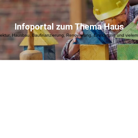
Infoportal zum Thema Haus
tektur, Hausbau, Baufinanzierung, Renovierung, Einrichtung und viele