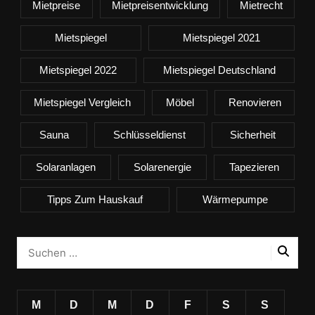
Mietpreise
Mietpreisentwicklung
Mietrecht
Mietspiegel
Mietspiegel 2021
Mietspiegel 2022
Mietspiegel Deutschland
Mietspiegel Vergleich
Möbel
Renovieren
Sauna
Schlüsseldienst
Sicherheit
Solaranlagen
Solarenergie
Tapezieren
Tipps Zum Hauskauf
Wärmepumpe
M
D
M
D
F
S
S