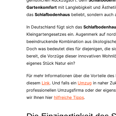
gemütlichen Rückzugsort: dem
Schlafboden
Gartenkomfort
mit Langlebigkeit und Ästheti
das
Schlafbodenhaus
beliebt, sondern auch a
In Deutschland fügt sich das
Schlafbodenha
Kleingartengesetzes ein. Augenmerk auf nordis
beeindruckende Kombination aus ökologische
Doch was bedeutet dies für diejenigen, die 
bereit, die Vorzüge dieser innovativen Wohnlö
eigenes Stück Natur ein?
Für mehr Informationen über die Vorteile des
diesem
Link
. Und falls ein
Umzug
in naher Zuk
professionellen Umzugsfirma oder der eigens
wir Ihnen hier
hilfreiche Tipps
.