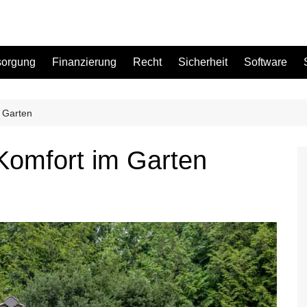
sorgung
Finanzierung
Recht
Sicherheit
Software
 Garten
Bad
Komfort im Garten
Büro
Garten
Küche