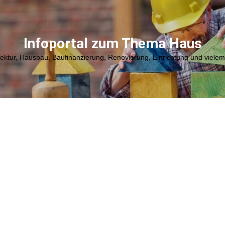
Infoportal zum Thema Haus
tektur, Hausbau, Baufinanzierung, Renovierung, Einrichtung und viele