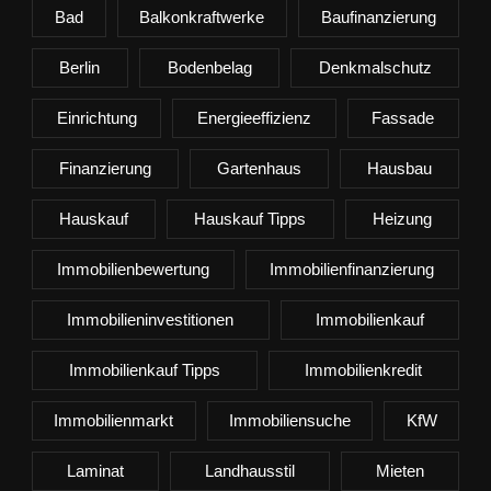
Bad
Balkonkraftwerke
Baufinanzierung
Berlin
Bodenbelag
Denkmalschutz
Einrichtung
Energieeffizienz
Fassade
Finanzierung
Gartenhaus
Hausbau
Hauskauf
Hauskauf Tipps
Heizung
Immobilienbewertung
Immobilienfinanzierung
Immobilieninvestitionen
Immobilienkauf
Immobilienkauf Tipps
Immobilienkredit
Immobilienmarkt
Immobiliensuche
KfW
Laminat
Landhausstil
Mieten