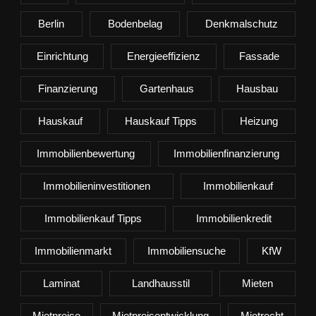
Berlin
Bodenbelag
Denkmalschutz
Einrichtung
Energieeffizienz
Fassade
Finanzierung
Gartenhaus
Hausbau
Hauskauf
Hauskauf Tipps
Heizung
Immobilienbewertung
Immobilienfinanzierung
Immobilieninvestitionen
Immobilienkauf
Immobilienkauf Tipps
Immobilienkredit
Immobilienmarkt
Immobiliensuche
KfW
Laminat
Landhausstil
Mieten
Mietpreise
Mietpreisentwicklung
Mietrecht