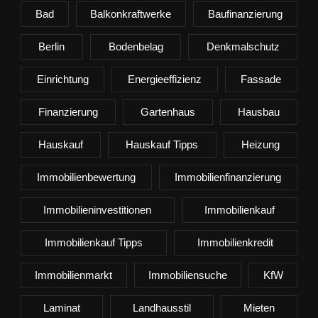
Bad
Balkonkraftwerke
Baufinanzierung
Berlin
Bodenbelag
Denkmalschutz
Einrichtung
Energieeffizienz
Fassade
Finanzierung
Gartenhaus
Hausbau
Hauskauf
Hauskauf Tipps
Heizung
Immobilienbewertung
Immobilienfinanzierung
Immobilieninvestitionen
Immobilienkauf
Immobilienkauf Tipps
Immobilienkredit
Immobilienmarkt
Immobiliensuche
KfW
Laminat
Landhausstil
Mieten