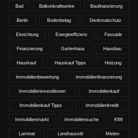
Bad
Balkonkraftwerke
Baufinanzierung
Berlin
Bodenbelag
Denkmalschutz
Einrichtung
Energieeffizienz
Fassade
Finanzierung
Gartenhaus
Hausbau
Hauskauf
Hauskauf Tipps
Heizung
Immobilienbewertung
Immobilienfinanzierung
Immobilieninvestitionen
Immobilienkauf
Immobilienkauf Tipps
Immobilienkredit
Immobilienmarkt
Immobiliensuche
KfW
Laminat
Landhausstil
Mieten