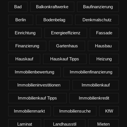
Bad
Balkonkraftwerke
Baufinanzierung
Berlin
Bodenbelag
Denkmalschutz
Einrichtung
Energieeffizienz
Fassade
Finanzierung
Gartenhaus
Hausbau
Hauskauf
Hauskauf Tipps
Heizung
Immobilienbewertung
Immobilienfinanzierung
Immobilieninvestitionen
Immobilienkauf
Immobilienkauf Tipps
Immobilienkredit
Immobilienmarkt
Immobiliensuche
KfW
Laminat
Landhausstil
Mieten