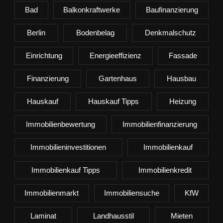
Bad
Balkonkraftwerke
Baufinanzierung
Berlin
Bodenbelag
Denkmalschutz
Einrichtung
Energieeffizienz
Fassade
Finanzierung
Gartenhaus
Hausbau
Hauskauf
Hauskauf Tipps
Heizung
Immobilienbewertung
Immobilienfinanzierung
Immobilieninvestitionen
Immobilienkauf
Immobilienkauf Tipps
Immobilienkredit
Immobilienmarkt
Immobiliensuche
KfW
Laminat
Landhausstil
Mieten