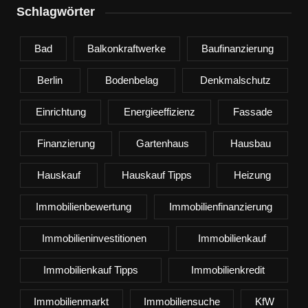
Schlagwörter
Bad
Balkonkraftwerke
Baufinanzierung
Berlin
Bodenbelag
Denkmalschutz
Einrichtung
Energieeffizienz
Fassade
Finanzierung
Gartenhaus
Hausbau
Hauskauf
Hauskauf Tipps
Heizung
Immobilienbewertung
Immobilienfinanzierung
Immobilieninvestitionen
Immobilienkauf
Immobilienkauf Tipps
Immobilienkredit
Immobilienmarkt
Immobiliensuche
KfW