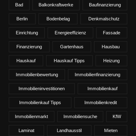
Bad
Balkonkraftwerke
Baufinanzierung
Berlin
Bodenbelag
Denkmalschutz
Einrichtung
Energieeffizienz
Fassade
Finanzierung
Gartenhaus
Hausbau
Hauskauf
Hauskauf Tipps
Heizung
Immobilienbewertung
Immobilienfinanzierung
Immobilieninvestitionen
Immobilienkauf
Immobilienkauf Tipps
Immobilienkredit
Immobilienmarkt
Immobiliensuche
KfW
Laminat
Landhausstil
Mieten