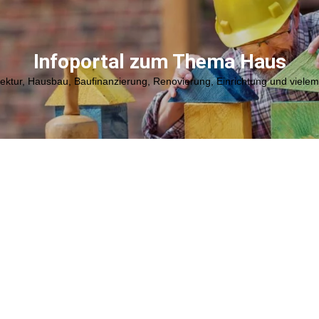
Infoportal zum Thema Haus
tektur, Hausbau, Baufinanzierung, Renovierung, Einrichtung und viele