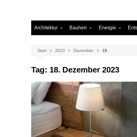
Architektur
Bauherr
Energie
Ent
Architekten
Abwasser
Heizung
Beleuchtung
Gas
Start
2023
Dezember
18.
Einrichtung
Tag:
18. Dezember 2023
Materialien
Ökologisch bauen
Renovierung
Sanierung
Hygiene