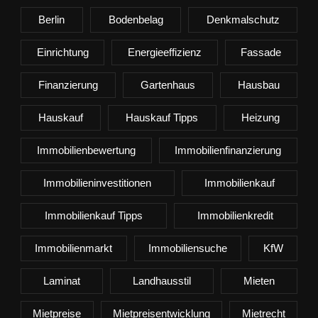
Berlin
Bodenbelag
Denkmalschutz
Einrichtung
Energieeffizienz
Fassade
Finanzierung
Gartenhaus
Hausbau
Hauskauf
Hauskauf Tipps
Heizung
Immobilienbewertung
Immobilienfinanzierung
Immobilieninvestitionen
Immobilienkauf
Immobilienkauf Tipps
Immobilienkredit
Immobilienmarkt
Immobiliensuche
KfW
Laminat
Landhausstil
Mieten
Mietpreise
Mietpreisentwicklung
Mietrecht