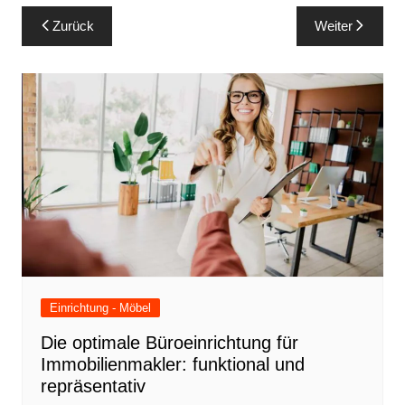
Beitragsnavigation
Zurück
Weiter
Einrichtung - Möbel
Die optimale Büroeinrichtung für
Immobilienmakler: funktional und
repräsentativ