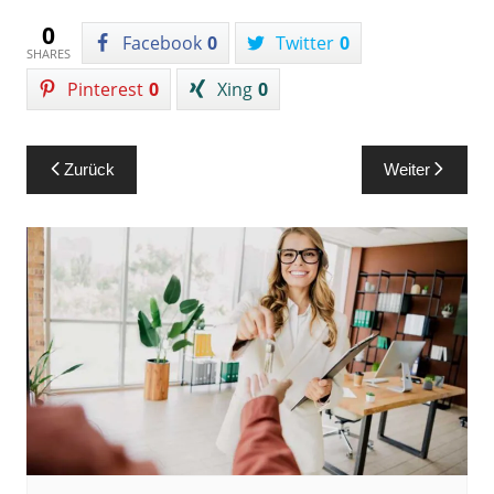
0
Facebook
0
Twitter
0
SHARES
Pinterest
0
Xing
0
Beitragsnavigation
Zurück
Weiter