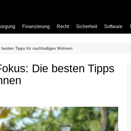
sorgung
Finanzierung
Recht
Sicherheit
Software
e besten Tipps für nachhaltiges Wohnen
Bad
Fokus: Die besten Tipps
Büro
ohnen
Garten
Küche