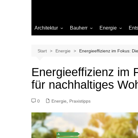
Architektur
Bauherr
Energie
Ent
Architekten
Abwasser
Heizung
Beleuchtung
Gas
Start
Energie
Energieeffizienz im Fokus: Di
Einrichtung
Energieeffizienz im 
Materialien
für nachhaltiges W
Ökologisch bauen
Renovierung
0
Energie
,
Praxistipps
Sanierung
Hygiene