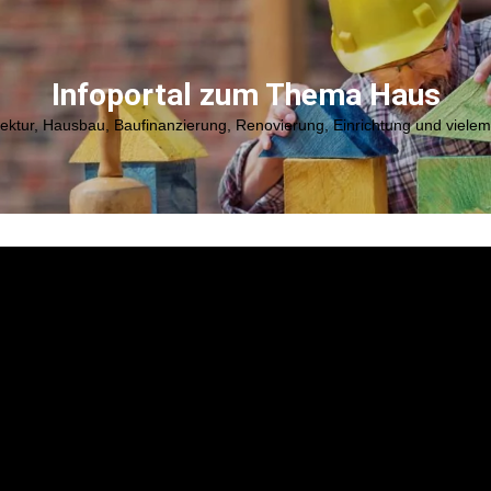
Infoportal zum Thema Haus
tektur, Hausbau, Baufinanzierung, Renovierung, Einrichtung und viele