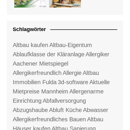
Schlagwörter
Altbau kaufen
Altbau-Eigentum
Ablaufklasse der Kläranlage
Allergiker
Aachener Mietspiegel
Allergikerfreundlich
Allergie
Altbau
Immobilien Fulda
3d-software
Aktuelle
Mietpreise Mannheim
Allergenarme
Einrichtung
Abfallversorgung
Abzugshaube
Abluft Küche
Abwasser
Allergikerfreundliches Bauen
Altbau
Häuser kaufen
Altbau Sanierung