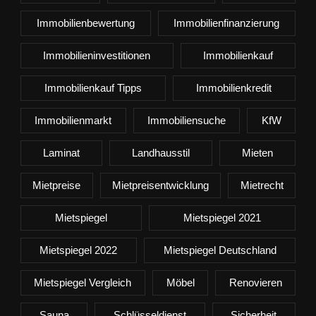
Immobilienbewertung
Immobilienfinanzierung
Immobilieninvestitionen
Immobilienkauf
Immobilienkauf Tipps
Immobilienkredit
Immobilienmarkt
Immobiliensuche
KfW
Laminat
Landhausstil
Mieten
Mietpreise
Mietpreisentwicklung
Mietrecht
Mietspiegel
Mietspiegel 2021
Mietspiegel 2022
Mietspiegel Deutschland
Mietspiegel Vergleich
Möbel
Renovieren
Sauna
Schlüsseldienst
Sicherheit