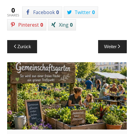
0
Facebook
0
Twitter
0
SHARES
Pinterest
0
Xing
0
Beitragsnavigation
Zurück
Weiter