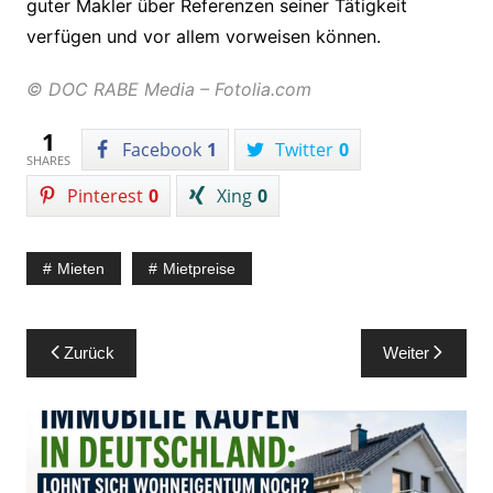
guter Makler über Referenzen seiner Tätigkeit
verfügen und vor allem vorweisen können.
© DOC RABE Media – Fotolia.com
1
Facebook
1
Twitter
0
SHARES
Pinterest
0
Xing
0
Mieten
Mietpreise
Beitragsnavigation
Zurück
Weiter