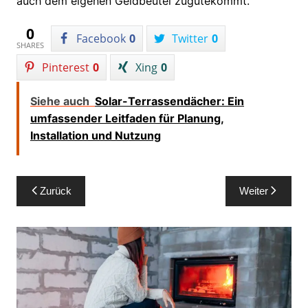
auch dem eigenen Geldbeutel zugutekommt.
0
Facebook
0
Twitter
0
SHARES
Pinterest
0
Xing
0
Siehe auch
Solar-Terrassendächer: Ein
umfassender Leitfaden für Planung,
Installation und Nutzung
Beitragsnavigation
Zurück
Weiter