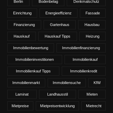
Berlin
Bodenbelag
Denkmalschutz
Einrichtung
Energieeffizienz
Fassade
Finanzierung
Gartenhaus
Hausbau
Hauskauf
Hauskauf Tipps
Heizung
Immobilienbewertung
Immobilienfinanzierung
Immobilieninvestitionen
Immobilienkauf
Immobilienkauf Tipps
Immobilienkredit
Immobilienmarkt
Immobiliensuche
KfW
Laminat
Landhausstil
Mieten
Mietpreise
Mietpreisentwicklung
Mietrecht