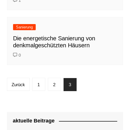
1
Sanierung
Die energetische Sanierung von
denkmalgeschützten Häusern
0
Seitennummerierung
Zurück
1
2
3
der
Beiträge
aktuelle Beitrage