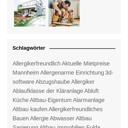
Schlagwörter
Allergikerfreundlich
Aktuelle Mietpreise
Mannheim
Allergenarme Einrichtung
3d-
software
Abzugshaube
Allergiker
Ablaufklasse der Kläranlage
Abluft
Küche
Altbau-Eigentum
Alarmanlage
Altbau kaufen
Allergikerfreundliches
Bauen
Allergie
Abwasser
Altbau
Sanierung
Altbau Immobilien Fulda