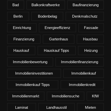
Bad
Balkonkraftwerke
Baufinanzierung
Berlin
Bodenbelag
Denkmalschutz
Einrichtung
Energieeffizienz
Fassade
Finanzierung
Gartenhaus
Hausbau
Hauskauf
Hauskauf Tipps
Heizung
Immobilienbewertung
Immobilienfinanzierung
Immobilieninvestitionen
Immobilienkauf
Immobilienkauf Tipps
Immobilienkredit
Immobilienmarkt
Immobiliensuche
KfW
Laminat
Landhausstil
Mieten