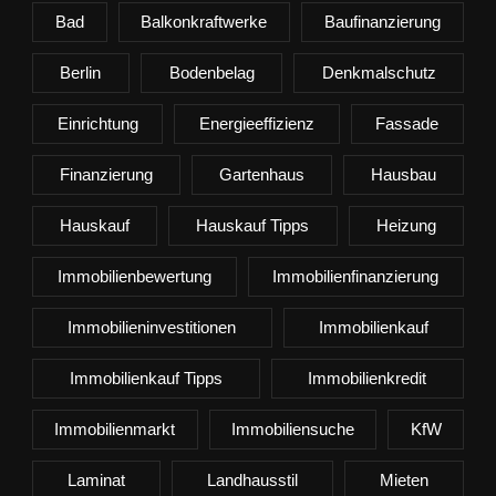
Bad
Balkonkraftwerke
Baufinanzierung
Berlin
Bodenbelag
Denkmalschutz
Einrichtung
Energieeffizienz
Fassade
Finanzierung
Gartenhaus
Hausbau
Hauskauf
Hauskauf Tipps
Heizung
Immobilienbewertung
Immobilienfinanzierung
Immobilieninvestitionen
Immobilienkauf
Immobilienkauf Tipps
Immobilienkredit
Immobilienmarkt
Immobiliensuche
KfW
Laminat
Landhausstil
Mieten