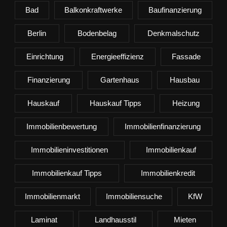
Bad
Balkonkraftwerke
Baufinanzierung
Berlin
Bodenbelag
Denkmalschutz
Einrichtung
Energieeffizienz
Fassade
Finanzierung
Gartenhaus
Hausbau
Hauskauf
Hauskauf Tipps
Heizung
Immobilienbewertung
Immobilienfinanzierung
Immobilieninvestitionen
Immobilienkauf
Immobilienkauf Tipps
Immobilienkredit
Immobilienmarkt
Immobiliensuche
KfW
Laminat
Landhausstil
Mieten