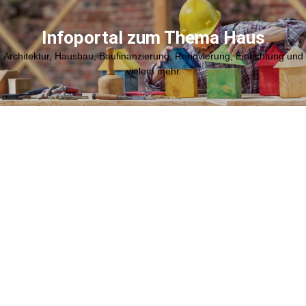
Zum
Inhalt
Infoportal zum Thema Haus
springen
Architektur, Hausbau, Baufinanzierung, Renovierung, Einrichtung und
vielem mehr