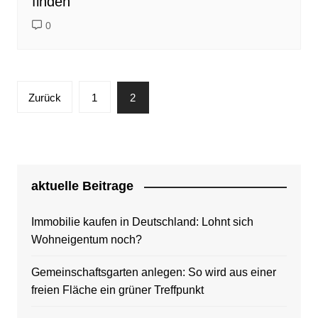
finden
0
Seitennummerierung
Zurück
1
2
der
Beiträge
aktuelle Beitrage
Immobilie kaufen in Deutschland: Lohnt sich
Wohneigentum noch?
Gemeinschaftsgarten anlegen: So wird aus einer
freien Fläche ein grüner Treffpunkt