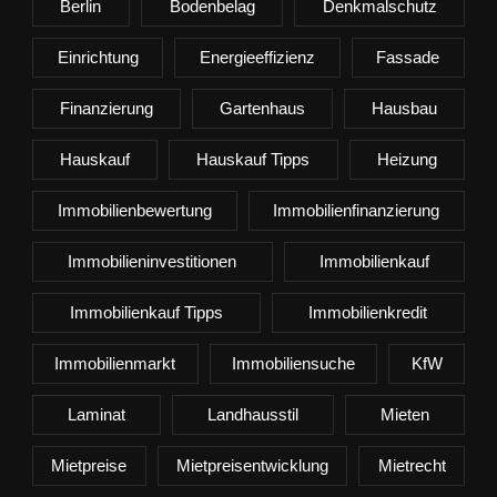
Berlin
Bodenbelag
Denkmalschutz
Einrichtung
Energieeffizienz
Fassade
Finanzierung
Gartenhaus
Hausbau
Hauskauf
Hauskauf Tipps
Heizung
Immobilienbewertung
Immobilienfinanzierung
Immobilieninvestitionen
Immobilienkauf
Immobilienkauf Tipps
Immobilienkredit
Immobilienmarkt
Immobiliensuche
KfW
Laminat
Landhausstil
Mieten
Mietpreise
Mietpreisentwicklung
Mietrecht