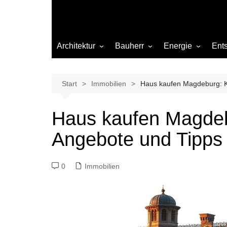
Architektur
Bauherr
Energie
Ent
Architekten
Abwasser
Heizung
Beleuchtung
Gas
Start
Immobilien
Haus kaufen Magdeburg: K
Einrichtung
Haus kaufen Magdeb
Materialien
Angebote und Tipps
Ökologisch bauen
Renovierung
0
Immobilien
Sanierung
Hygiene