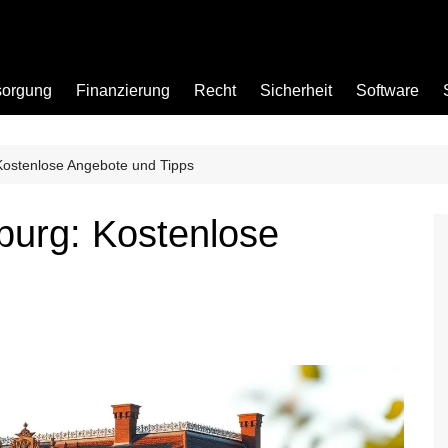
sorgung
Finanzierung
Recht
Sicherheit
Software
ostenlose Angebote und Tipps
Bad
urg: Kostenlose
Büro
Garten
Küche