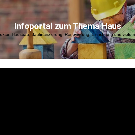
Infoportal zum Thema Haus
tektur, Hausbau, Baufinanzierung, Renovierung, Einrichtung und viele