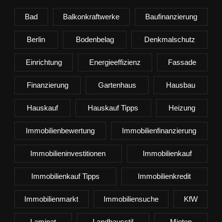
Bad
Balkonkraftwerke
Baufinanzierung
Berlin
Bodenbelag
Denkmalschutz
Einrichtung
Energieeffizienz
Fassade
Finanzierung
Gartenhaus
Hausbau
Hauskauf
Hauskauf Tipps
Heizung
Immobilienbewertung
Immobilienfinanzierung
Immobilieninvestitionen
Immobilienkauf
Immobilienkauf Tipps
Immobilienkredit
Immobilienmarkt
Immobiliensuche
KfW
Laminat
Landhausstil
Mieten