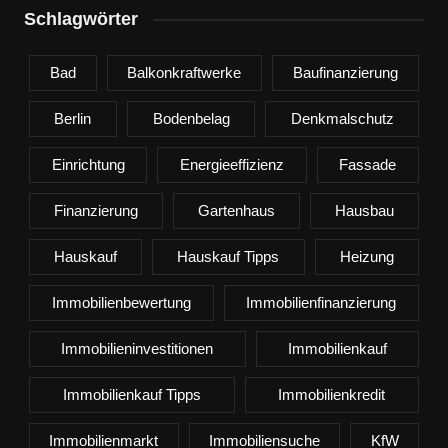
Schlagwörter
Bad
Balkonkraftwerke
Baufinanzierung
Berlin
Bodenbelag
Denkmalschutz
Einrichtung
Energieeffizienz
Fassade
Finanzierung
Gartenhaus
Hausbau
Hauskauf
Hauskauf Tipps
Heizung
Immobilienbewertung
Immobilienfinanzierung
Immobilieninvestitionen
Immobilienkauf
Immobilienkauf Tipps
Immobilienkredit
Immobilienmarkt
Immobiliensuche
KfW