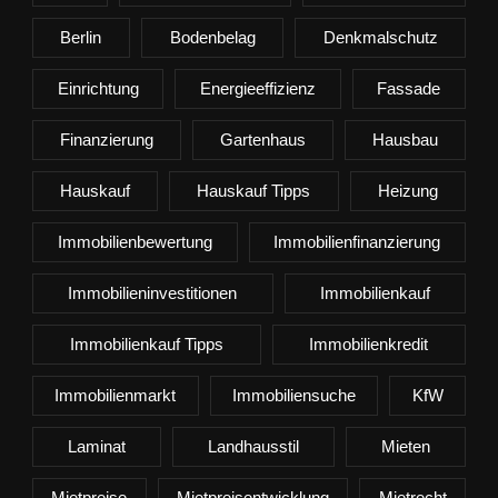
Berlin
Bodenbelag
Denkmalschutz
Einrichtung
Energieeffizienz
Fassade
Finanzierung
Gartenhaus
Hausbau
Hauskauf
Hauskauf Tipps
Heizung
Immobilienbewertung
Immobilienfinanzierung
Immobilieninvestitionen
Immobilienkauf
Immobilienkauf Tipps
Immobilienkredit
Immobilienmarkt
Immobiliensuche
KfW
Laminat
Landhausstil
Mieten
Mietpreise
Mietpreisentwicklung
Mietrecht