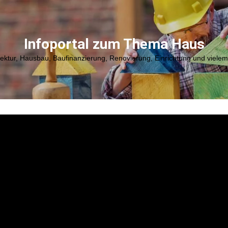
Infoportal zum Thema Haus
tektur, Hausbau, Baufinanzierung, Renovierung, Einrichtung und viele