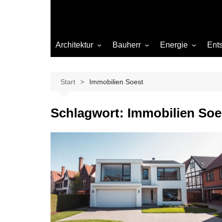
Architektur
Bauherr
Energie
Ent
Architekten
Abwasser
Heizung
Beleuchtung
Gas
Start
Immobilien Soest
Einrichtung
Schlagwort:
Immobilien Soe
Materialien
Ökologisch bauen
Renovierung
Sanierung
Hygiene