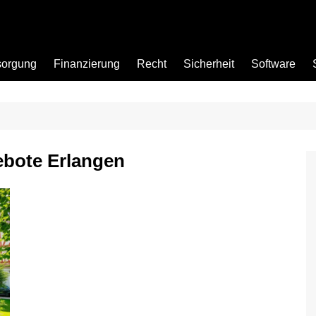
sorgung
Finanzierung
Recht
Sicherheit
Software
Bad
bote Erlangen
Büro
Garten
Küche