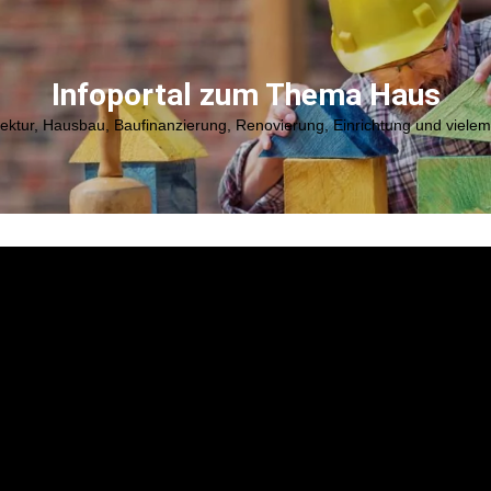
Infoportal zum Thema Haus
tektur, Hausbau, Baufinanzierung, Renovierung, Einrichtung und viele