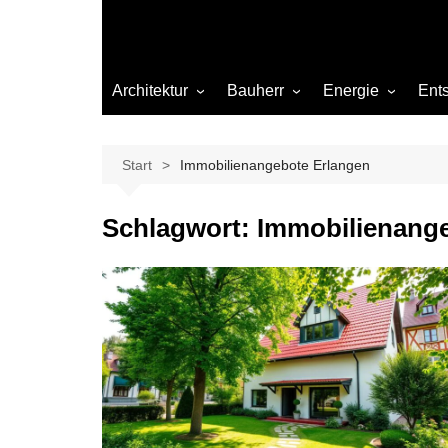
Architektur
Bauherr
Energie
Ent
Architekten
Abwasser
Heizung
Beleuchtung
Gas
Start
Immobilienangebote Erlangen
Einrichtung
Schlagwort:
Immobilienange
Materialien
Ökologisch bauen
Renovierung
Sanierung
Hygiene