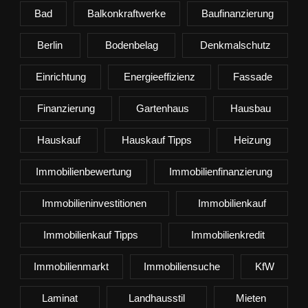
Bad
Balkonkraftwerke
Baufinanzierung
Berlin
Bodenbelag
Denkmalschutz
Einrichtung
Energieeffizienz
Fassade
Finanzierung
Gartenhaus
Hausbau
Hauskauf
Hauskauf Tipps
Heizung
Immobilienbewertung
Immobilienfinanzierung
Immobilieninvestitionen
Immobilienkauf
Immobilienkauf Tipps
Immobilienkredit
Immobilienmarkt
Immobiliensuche
KfW
Laminat
Landhausstil
Mieten