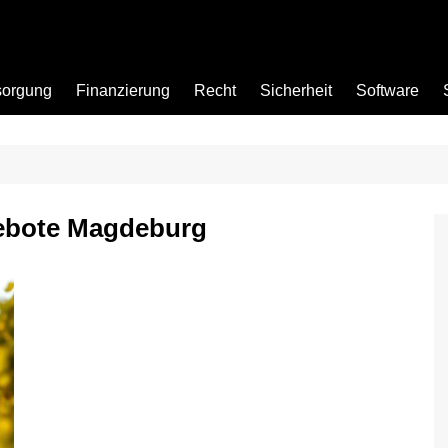
sorgung
Finanzierung
Recht
Sicherheit
Software
Bad
ebote Magdeburg
Büro
Garten
Küche