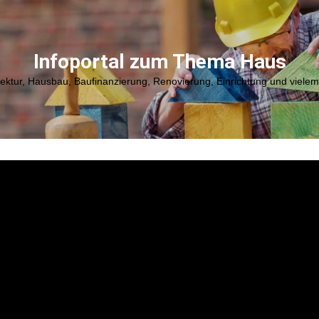
Infoportal zum Thema Haus
tektur, Hausbau, Baufinanzierung, Renovierung, Einrichtung und viele