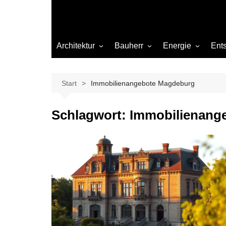
Architektur
Bauherr
Energie
Ent
Architekten
Abwasser
Heizung
Beleuchtung
Gas
Start
Immobilienangebote Magdeburg
Einrichtung
Schlagwort:
Immobilienang
Materialien
Ökologisch bauen
Renovierung
Sanierung
Hygiene