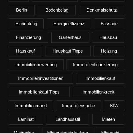
Berlin
Bodenbelag
Denkmalschutz
Einrichtung
Energieeffizienz
Fassade
Finanzierung
Gartenhaus
Hausbau
Hauskauf
Hauskauf Tipps
Heizung
Immobilienbewertung
Immobilienfinanzierung
Immobilieninvestitionen
Immobilienkauf
Immobilienkauf Tipps
Immobilienkredit
Immobilienmarkt
Immobiliensuche
KfW
Laminat
Landhausstil
Mieten
Mietpreise
Mietpreisentwicklung
Mietrecht