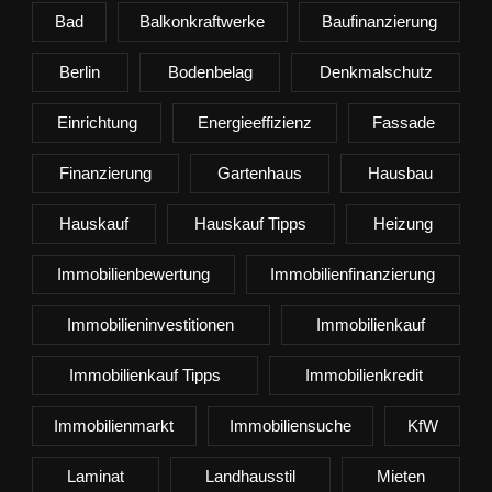
Bad
Balkonkraftwerke
Baufinanzierung
Berlin
Bodenbelag
Denkmalschutz
Einrichtung
Energieeffizienz
Fassade
Finanzierung
Gartenhaus
Hausbau
Hauskauf
Hauskauf Tipps
Heizung
Immobilienbewertung
Immobilienfinanzierung
Immobilieninvestitionen
Immobilienkauf
Immobilienkauf Tipps
Immobilienkredit
Immobilienmarkt
Immobiliensuche
KfW
Laminat
Landhausstil
Mieten