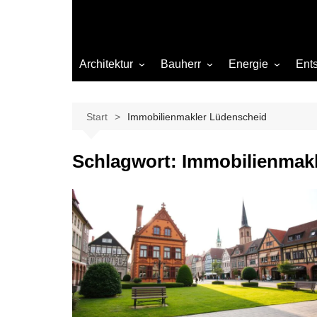
Architektur
Bauherr
Energie
Ent
Architekten
Abwasser
Heizung
Beleuchtung
Gas
Start
Immobilienmakler Lüdenscheid
Einrichtung
Schlagwort:
Immobilienmak
Materialien
Ökologisch bauen
Renovierung
Sanierung
Hygiene