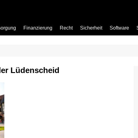
sorgung
Finanzierung
Recht
Sicherheit
Software
Bad
ler Lüdenscheid
Büro
Garten
Küche