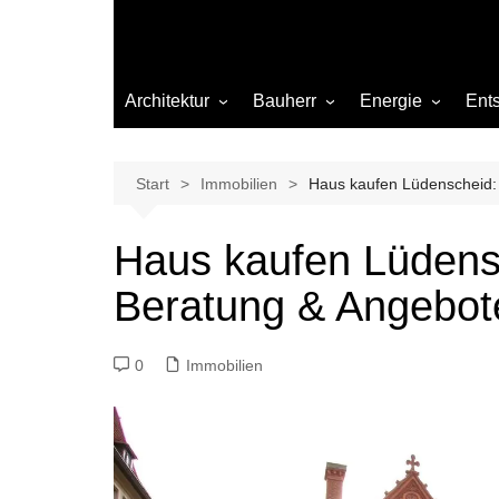
Architektur
Bauherr
Energie
Ent
Architekten
Abwasser
Heizung
Beleuchtung
Gas
Start
Immobilien
Haus kaufen Lüdenscheid:
Einrichtung
Haus kaufen Lüdens
Materialien
Beratung & Angebot
Ökologisch bauen
Renovierung
0
Immobilien
Sanierung
Hygiene