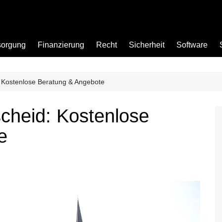
sorgung
Finanzierung
Recht
Sicherheit
Software
 Kostenlose Beratung & Angebote
Bad
cheid: Kostenlose
Büro
e
Garten
Küche