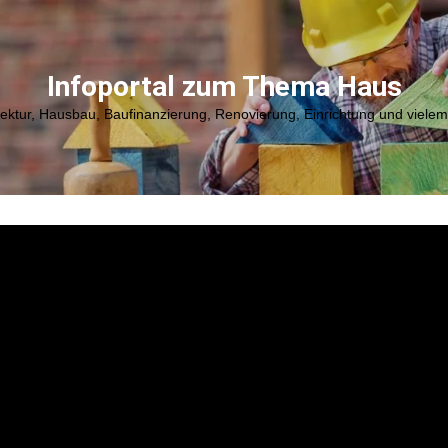
Infoportal zum Thema Haus
tektur, Hausbau, Baufinanzierung, Renovierung, Einrichtung und viele