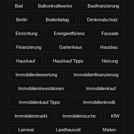
Bad
Balkonkraftwerke
Baufinanzierung
Berlin
Bodenbelag
Denkmalschutz
Einrichtung
Energieeffizienz
Fassade
Finanzierung
Gartenhaus
Hausbau
Hauskauf
Hauskauf Tipps
Heizung
Immobilienbewertung
Immobilienfinanzierung
Immobilieninvestitionen
Immobilienkauf
Immobilienkauf Tipps
Immobilienkredit
Immobilienmarkt
Immobiliensuche
KfW
Laminat
Landhausstil
Mieten