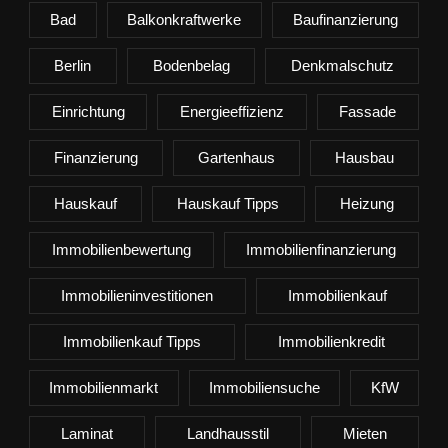
Bad
Balkonkraftwerke
Baufinanzierung
Berlin
Bodenbelag
Denkmalschutz
Einrichtung
Energieeffizienz
Fassade
Finanzierung
Gartenhaus
Hausbau
Hauskauf
Hauskauf Tipps
Heizung
Immobilienbewertung
Immobilienfinanzierung
Immobilieninvestitionen
Immobilienkauf
Immobilienkauf Tipps
Immobilienkredit
Immobilienmarkt
Immobiliensuche
KfW
Laminat
Landhausstil
Mieten