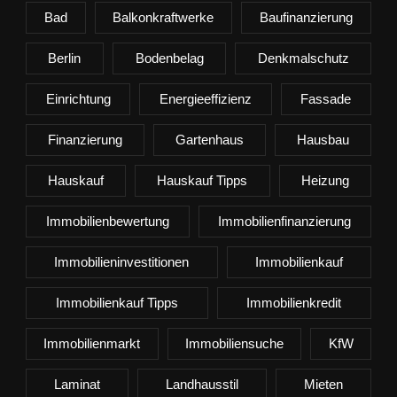
Bad
Balkonkraftwerke
Baufinanzierung
Berlin
Bodenbelag
Denkmalschutz
Einrichtung
Energieeffizienz
Fassade
Finanzierung
Gartenhaus
Hausbau
Hauskauf
Hauskauf Tipps
Heizung
Immobilienbewertung
Immobilienfinanzierung
Immobilieninvestitionen
Immobilienkauf
Immobilienkauf Tipps
Immobilienkredit
Immobilienmarkt
Immobiliensuche
KfW
Laminat
Landhausstil
Mieten