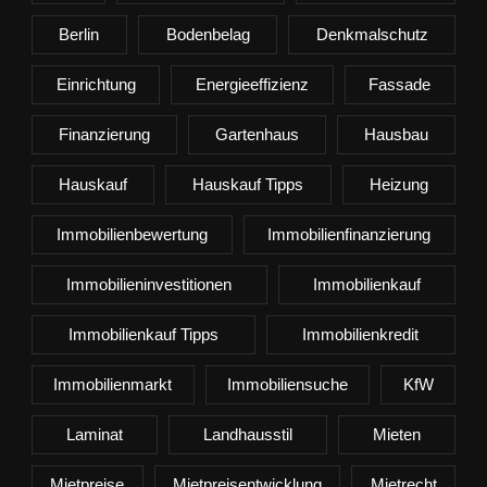
Berlin
Bodenbelag
Denkmalschutz
Einrichtung
Energieeffizienz
Fassade
Finanzierung
Gartenhaus
Hausbau
Hauskauf
Hauskauf Tipps
Heizung
Immobilienbewertung
Immobilienfinanzierung
Immobilieninvestitionen
Immobilienkauf
Immobilienkauf Tipps
Immobilienkredit
Immobilienmarkt
Immobiliensuche
KfW
Laminat
Landhausstil
Mieten
Mietpreise
Mietpreisentwicklung
Mietrecht