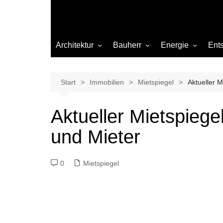
Architektur
Bauherr
Energie
Ent
Architekten
Abwasser
Heizung
Beleuchtung
Gas
Start
Immobilien
Mietspiegel
Aktueller M
Einrichtung
Aktueller Mietspiegel
Materialien
und Mieter
Ökologisch bauen
Renovierung
0
Mietspiegel
Sanierung
Hygiene