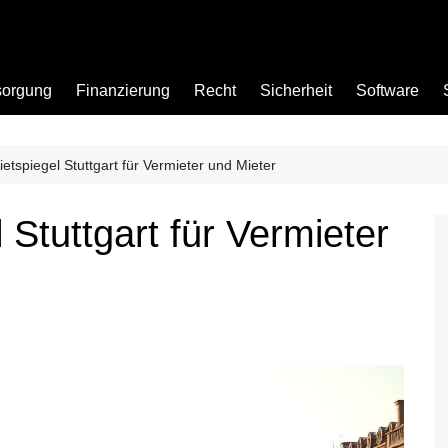
sorgung
Finanzierung
Recht
Sicherheit
Software
ietspiegel Stuttgart für Vermieter und Mieter
Bad
 Stuttgart für Vermieter
Büro
Garten
Küche