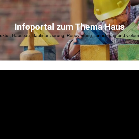
Infoportal zum Thema Haus
tektur, Hausbau, Baufinanzierung, Renovierung, Einrichtung und viele