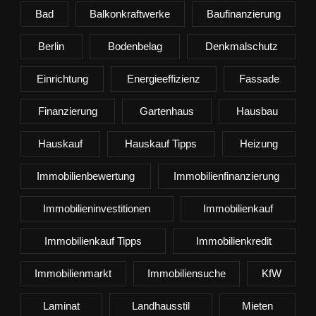
Bad
Balkonkraftwerke
Baufinanzierung
Berlin
Bodenbelag
Denkmalschutz
Einrichtung
Energieeffizienz
Fassade
Finanzierung
Gartenhaus
Hausbau
Hauskauf
Hauskauf Tipps
Heizung
Immobilienbewertung
Immobilienfinanzierung
Immobilieninvestitionen
Immobilienkauf
Immobilienkauf Tipps
Immobilienkredit
Immobilienmarkt
Immobiliensuche
KfW
Laminat
Landhausstil
Mieten