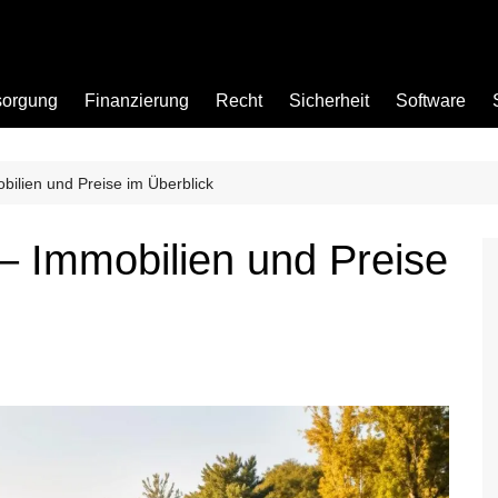
sorgung
Finanzierung
Recht
Sicherheit
Software
ilien und Preise im Überblick
Bad
– Immobilien und Preise
Büro
Garten
Küche