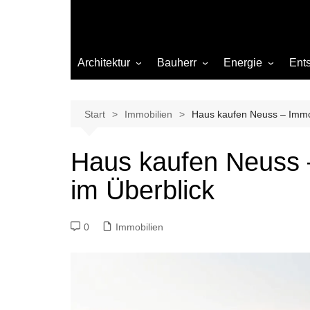
Architektur
Bauherr
Energie
Ent
Architekten
Abwasser
Heizung
Beleuchtung
Gas
Start
Immobilien
Haus kaufen Neuss – Immob
Einrichtung
Haus kaufen Neuss 
Materialien
im Überblick
Ökologisch bauen
Renovierung
0
Immobilien
Sanierung
Hygiene