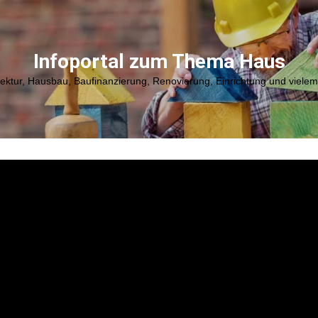
Infoportal zum Thema Haus
tektur, Hausbau, Baufinanzierung, Renovierung, Einrichtung und viele