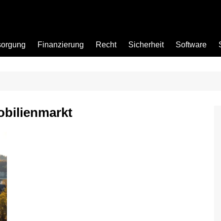
sorgung
Finanzierung
Recht
Sicherheit
Software
Bad
bilienmarkt
Büro
Garten
Küche