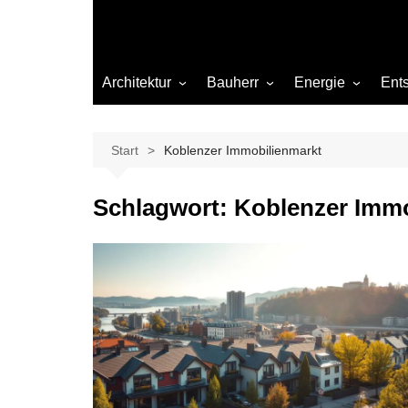
Architektur
Bauherr
Energie
Ent
Architekten
Abwasser
Heizung
Beleuchtung
Gas
Start
Koblenzer Immobilienmarkt
Einrichtung
Schlagwort:
Koblenzer Immo
Materialien
Ökologisch bauen
Renovierung
Sanierung
Hygiene