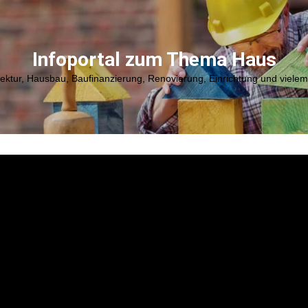
Infoportal zum Thema Haus
tektur, Hausbau, Baufinanzierung, Renovierung, Einrichtung und viele