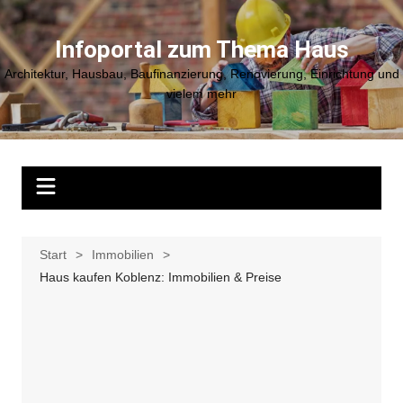
Zum
Inhalt
Infoportal zum Thema Haus
springen
Architektur, Hausbau, Baufinanzierung, Renovierung, Einrichtung und
vielem mehr
Start
Immobilien
Haus kaufen Koblenz: Immobilien & Preise