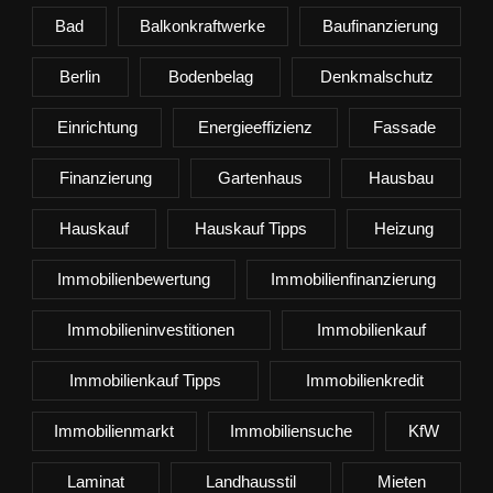
Bad
Balkonkraftwerke
Baufinanzierung
Berlin
Bodenbelag
Denkmalschutz
Einrichtung
Energieeffizienz
Fassade
Finanzierung
Gartenhaus
Hausbau
Hauskauf
Hauskauf Tipps
Heizung
Immobilienbewertung
Immobilienfinanzierung
Immobilieninvestitionen
Immobilienkauf
Immobilienkauf Tipps
Immobilienkredit
Immobilienmarkt
Immobiliensuche
KfW
Laminat
Landhausstil
Mieten